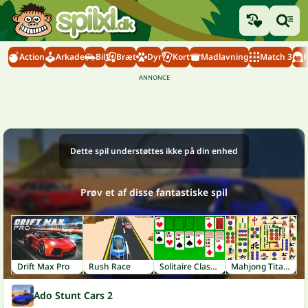
Action
Arkade
Bil
Bræt
Dyr
Kort
Madlavning
Match 3
P
Dette spil understøttes ikke på din enhed
Prøv et af disse fantastiske spil
Drift Max Pro
Rush Race
Solitaire Classic
Mahjong Titans
Ado Stunt Cars 2