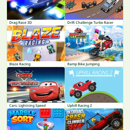
Drag Race 3D
Drift Challenge Turbo Racer
Blaze Racing
Ramp Bike Jumping
Cars: Lightning Speed
Uphill Racing 2