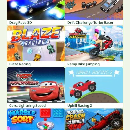
Drag Race 3D
Drift Challenge Turbo Racer
Blaze Racing
Ramp Bike Jumping
Cars: Lightning Speed
Uphill Racing 2