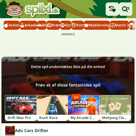
Action
Arkade
Bil
Bræt
Dyr
Kort
Madlavning
Match 3
P
Dette spil understøttes ikke på din enhed
Prøv et af disse fantastiske spil
NY
Drift Max Pro
Rush Race
My Arcade Center 2
Mahjong Classic
Ado Cars Drifter