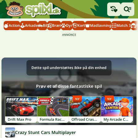
Action
Arkade
Bil
Bræt
Dyr
Kort
Madlavning
Match 3
P
Dette spil understøttes ikke på din enhed
Prøv et af disse fantastiske spil
NY
NY
Drift Max Pro
Formula Racers
Offroad Crash Climber 4X4
My Arcade Center 2
Crazy Stunt Cars Multiplayer