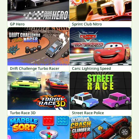
GP Hero
Sprint Club Nitro
Drift Challenge Turbo Racer
Cars: Lightning Speed
Turbo Race 3D
Street Race Police