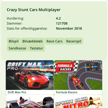
Crazy Stunt Cars Multiplayer
Vurdering:
4.2
Stemmer:
121708
Dato for offentliggørelse:
November 2018
Bilspil
Bilvæddeløb
Race Cars
Racerspil
Sandkasse
Tastatur
Drift Max Pro
Formula Racers