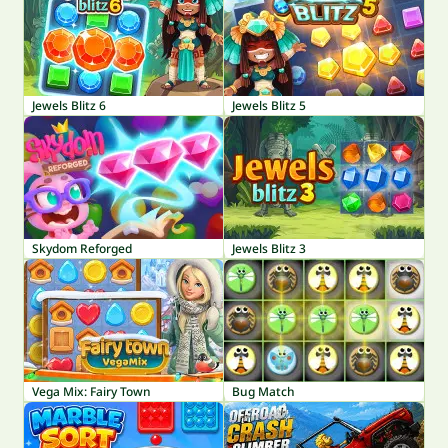
Jewels Blitz 6
Jewels Blitz 5
Skydom Reforged
Jewels Blitz 3
Vega Mix: Fairy Town
Bug Match