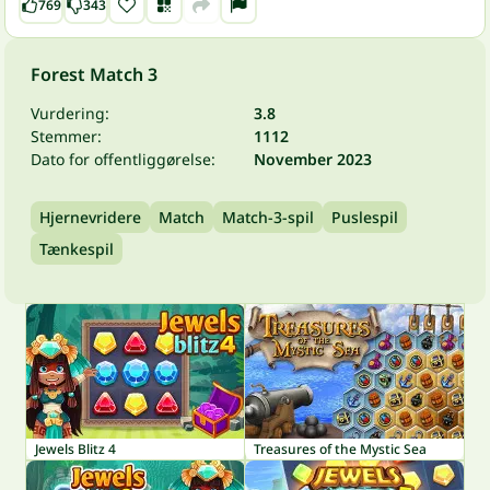
769
343
Forest Match 3
Vurdering:
3.8
Stemmer:
1112
Dato for offentliggørelse:
November 2023
Hjernevridere
Match
Match-3-spil
Puslespil
Tænkespil
Jewels Blitz 4
Treasures of the Mystic Sea