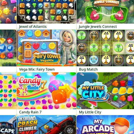
Jewel of Atlantis
Jungle Jewels Connect
Vega Mix: Fairy Town
Bug Match
Candy Rain 7
My Little City