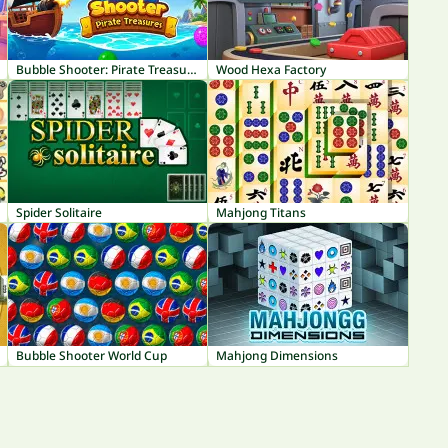
Bubble Shooter: Pirate Treasures
Wood Hexa Factory
Spider Solitaire
Mahjong Titans
Bubble Shooter World Cup
Mahjong Dimensions