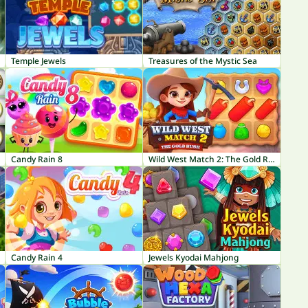
Temple Jewels
Treasures of the Mystic Sea
Candy Rain 8
Wild West Match 2: The Gold Rush
Candy Rain 4
Jewels Kyodai Mahjong