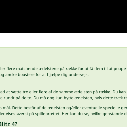
eller flere matchende ædelstene på række for at få dem til at poppe
g andre boostere for at hjælpe dig undervejs.
ed at sætte tre eller flere af de samme ædelsten på række. Du kan f
tte rundt på de to. Du må dog kun bytte ædelsten, hvis dette træk re
 mål. Dette består af de ædelsten og/eller eventuelle specielle ge
er vises øverst på spillebrættet. Her kan du se, hvilke genstande 
litz 4?