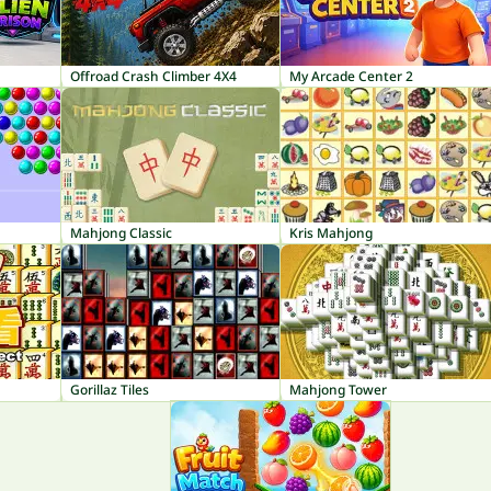
Offroad Crash Climber 4X4
My Arcade Center 2
Mahjong Classic
Kris Mahjong
Gorillaz Tiles
Mahjong Tower