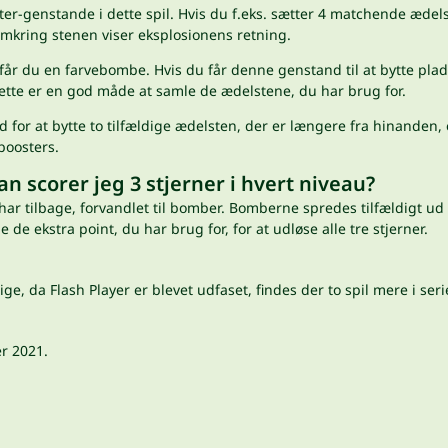
r-genstande i dette spil. Hvis du f.eks. sætter 4 matchende ædelst
omkring stenen viser eksplosionens retning.
år du en farvebombe. Hvis du får denne genstand til at bytte plads
Dette er en god måde at samle de ædelstene, du har brug for.
 for at bytte to tilfældige ædelsten, der er længere fra hinanden, 
boosters.
dan scorer jeg 3 stjerner i hvert niveau?
har tilbage, forvandlet til bomber. Bomberne spredes tilfældigt ud 
 de ekstra point, du har brug for, for at udløse alle tre stjerner.
ige, da Flash Player er blevet udfaset, findes der to spil mere i ser
er 2021.