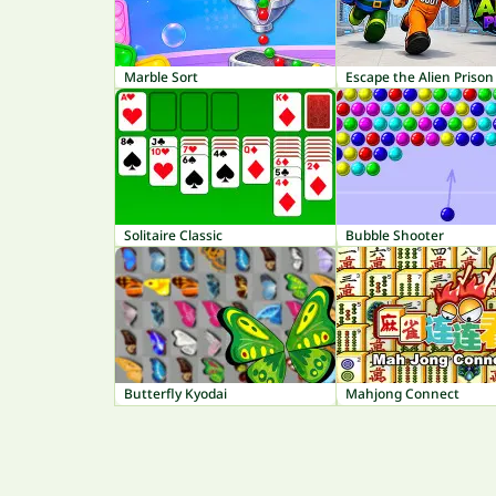
Marble Sort
Escape the Alien Prison
Solitaire Classic
Bubble Shooter
Butterfly Kyodai
Mahjong Connect