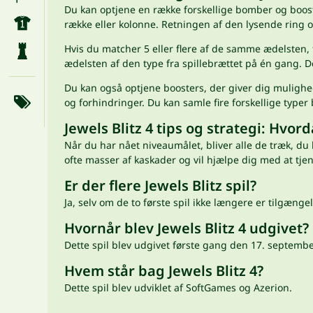
Du kan optjene en række forskellige bomber og booste
række eller kolonne. Retningen af den lysende ring 
Hvis du matcher 5 eller flere af de samme ædelsten, f
ædelsten af den type fra spillebrættet på én gang. 
Du kan også optjene boosters, der giver dig mulighed
og forhindringer. Du kan samle fire forskellige typer 
Jewels Blitz 4 tips og strategi: Hvor
Når du har nået niveaumålet, bliver alle de træk, du 
ofte masser af kaskader og vil hjælpe dig med at tjene
Er der flere Jewels Blitz spil?
Ja, selv om de to første spil ikke længere er tilgængel
Hvornår blev Jewels Blitz 4 udgivet?
Dette spil blev udgivet første gang den 17. septemb
Hvem står bag Jewels Blitz 4?
Dette spil blev udviklet af SoftGames og Azerion.