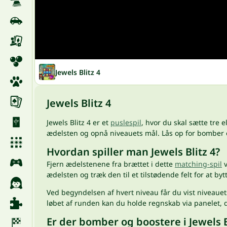
Jewels Blitz 4
Jewels Blitz 4
Jewels Blitz 4 er et
puslespil
, hvor du skal sætte tre 
ædelsten og opnå niveauets mål. Lås op for bomber o
Hvordan spiller man Jewels Blitz 4?
Fjern ædelstenene fra brættet i dette
matching-spil
v
ædelsten og træk den til et tilstødende felt for at by
Ved begyndelsen af hvert niveau får du vist niveauets
løbet af runden kan du holde regnskab via panelet, d
Er der bomber og boostere i Jewels B