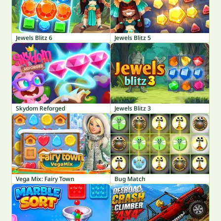
Jewels Blitz 6
Jewels Blitz 5
Skydom Reforged
Jewels Blitz 3
Vega Mix: Fairy Town
Bug Match