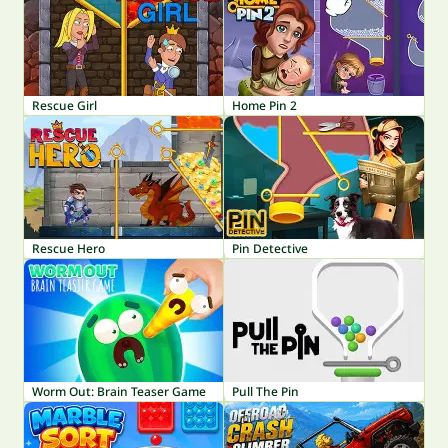
Rescue Girl
Home Pin 2
Rescue Hero
Pin Detective
Worm Out: Brain Teaser Game
Pull The Pin