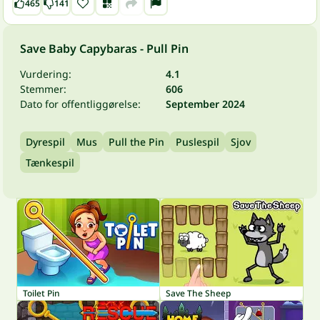
465
141
Save Baby Capybaras - Pull Pin
Vurdering:
4.1
Stemmer:
606
Dato for offentliggørelse:
September 2024
Dyrespil
Mus
Pull the Pin
Puslespil
Sjov
Tænkespil
Toilet Pin
Save The Sheep