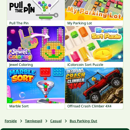
Pull The Pin
My Parking Lot
Jewel Coloring
iColorcoin Sort Puzzle
Marble Sort
Offroad Crash Climber 4X4
Forside
Tænkespil
Casual
Bus Parking Out