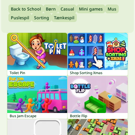
Back to School
Børn
Casual
Mini games
Mus
Puslespil
Sorting
Tænkespil
Toilet Pin
Shop Sorting Xmas
Bus Jam Escape
Bottle Flip