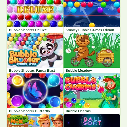
Bubble Shooter Deluxe
Smarty Bubbles X-mas Edition
Bubble Shooter: Panda Blast
Bubble Meadow
Bubble Shooter Butterfly
Bubble Charms