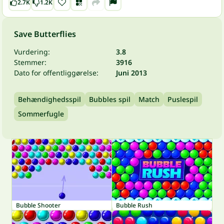
2.7K
1.2K
Save Butterflies
Vurdering:
3.8
Stemmer:
3916
Dato for offentliggørelse:
Juni 2013
Behændighedsspil
Bubbles spil
Match
Puslespil
Sommerfugle
Bubble Shooter
Bubble Rush