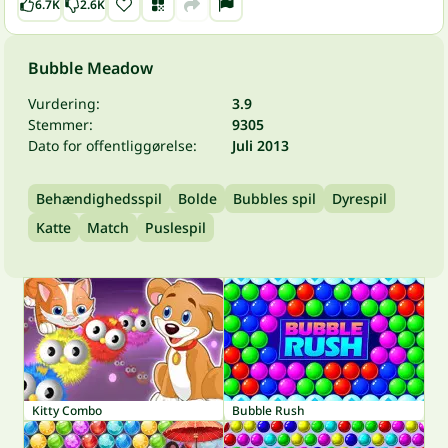
6.7K
2.6K
Bubble Meadow
Vurdering:
3.9
Stemmer:
9305
Dato for offentliggørelse:
Juli 2013
Behændighedsspil
Bolde
Bubbles spil
Dyrespil
Katte
Match
Puslespil
Kitty Combo
Bubble Rush