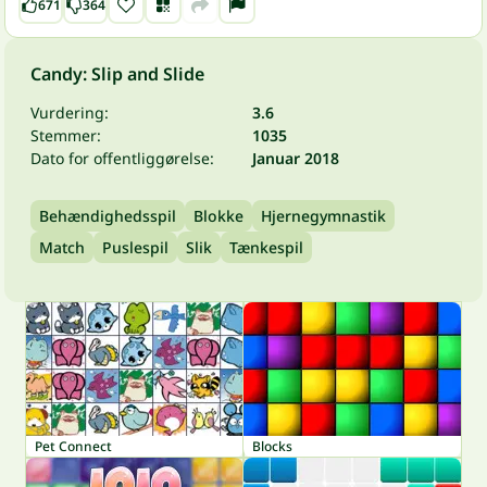
671
364
Candy: Slip and Slide
Vurdering:
3.6
Stemmer:
1035
Dato for offentliggørelse:
Januar 2018
Behændighedsspil
Blokke
Hjernegymnastik
Match
Puslespil
Slik
Tænkespil
Pet Connect
Blocks