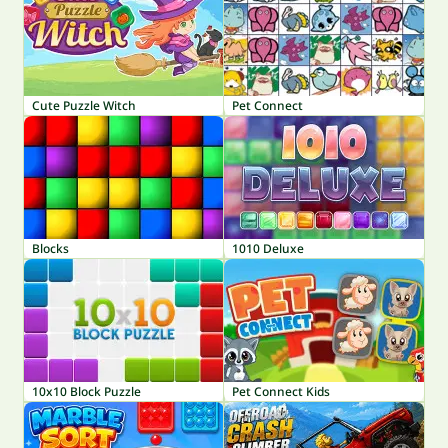
Cute Puzzle Witch
Pet Connect
Blocks
1010 Deluxe
10x10 Block Puzzle
Pet Connect Kids