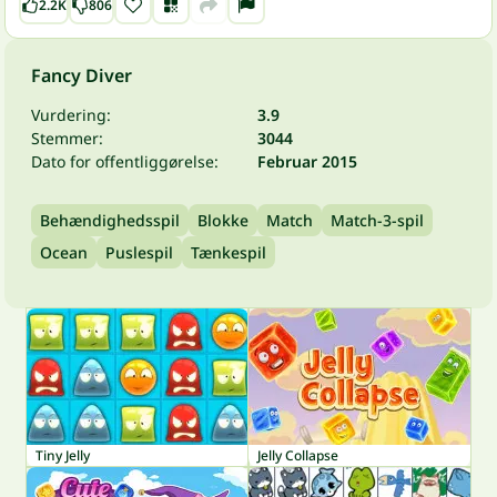
2.2K
806
Fancy Diver
Vurdering:
3.9
Stemmer:
3044
Dato for offentliggørelse:
Februar 2015
Behændighedsspil
Blokke
Match
Match-3-spil
Ocean
Puslespil
Tænkespil
Tiny Jelly
Jelly Collapse