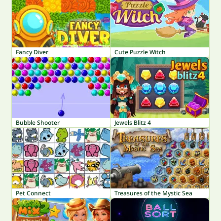
Fancy Diver
Cute Puzzle Witch
Bubble Shooter
Jewels Blitz 4
Pet Connect
Treasures of the Mystic Sea