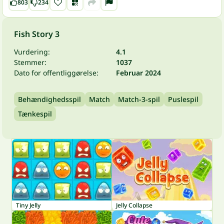
803
234
Fish Story 3
Vurdering:
4.1
Stemmer:
1037
Dato for offentliggørelse:
Februar 2024
Behændighedsspil
Match
Match-3-spil
Puslespil
Tænkespil
Tiny Jelly
Jelly Collapse