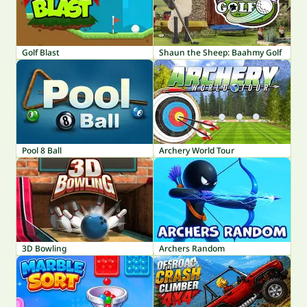
Golf Blast
Shaun the Sheep: Baahmy Golf
Pool 8 Ball
Archery World Tour
3D Bowling
Archers Random