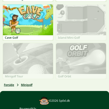
Cave Golf
Island Mini-Golf
Minigolf Tour
Golf Orbit
Forside
Minigolf
©2026 Spilxl.dk
Brugervilkår