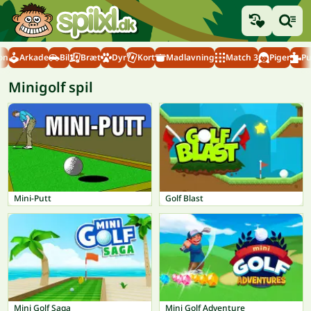
on
Arkade
Bil
Bræt
Dyr
Kort
Madlavning
Match 3
Piger
Pu
Minigolf spil
Mini-Putt
Golf Blast
Mini Golf Saga
Mini Golf Adventure