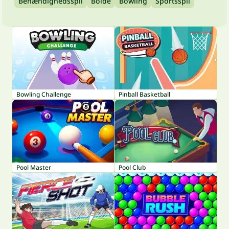
Behændighedsspil
Bolde
Bowling
Sportsspil
Bowling Challenge
Pinball Basketball
Pool Master
Pool Club