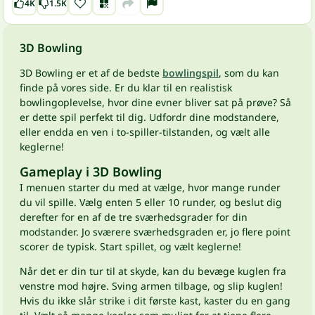
4K
1.5K
3D Bowling
3D Bowling er et af de bedste
bowlingspil
, som du kan
finde på vores side. Er du klar til en realistisk
bowlingoplevelse, hvor dine evner bliver sat på prøve? Så
er dette spil perfekt til dig. Udfordr dine modstandere,
eller endda en ven i to-spiller-tilstanden, og vælt alle
keglerne!
Gameplay i 3D Bowling
I menuen starter du med at vælge, hvor mange runder
du vil spille. Vælg enten 5 eller 10 runder, og beslut dig
derefter for en af de tre sværhedsgrader for din
modstander. Jo sværere sværhedsgraden er, jo flere point
scorer de typisk. Start spillet, og vælt keglerne!
Når det er din tur til at skyde, kan du bevæge kuglen fra
venstre mod højre. Sving armen tilbage, og slip kuglen!
Hvis du ikke slår strike i dit første kast, kaster du en gang