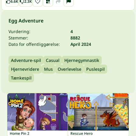
6.6K
2.3K
Egg Adventure
Vurdering:
4
Stemmer:
8882
Dato for offentliggørelse:
April 2024
Adventure-spil
Casual
Hjernegymnastik
Hjernevridere
Mus
Overlevelse
Puslespil
Tænkespil
Home Pin 2
Rescue Hero