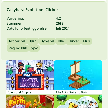
Capybara Evolution: Clicker
Vurdering:
4.2
Stemmer:
2688
Dato for offentliggørelse:
Juli 2024
Actionspil
Børn
Dyrespil
Idle
Klikker
Mus
Peg og klik
Sjov
Idle Hotel Empire
Idle Arks: Sail and Build