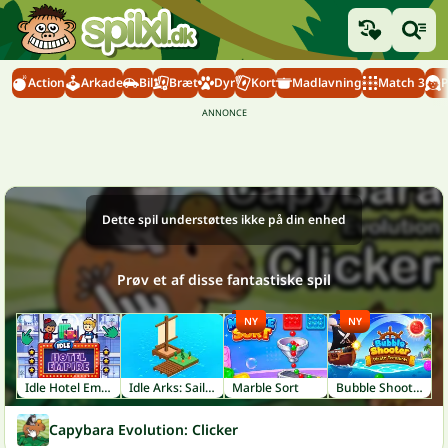
Action
Arkade
Bil
Bræt
Dyr
Kort
Madlavning
Match 3
P
Dette spil understøttes ikke på din enhed
Prøv et af disse fantastiske spil
NY
NY
Idle Hotel Empire
Idle Arks: Sail and Build
Marble Sort
Bubble Shooter: Pirate Treasures
Capybara Evolution: Clicker