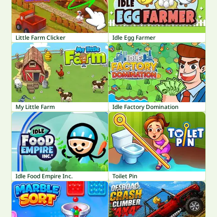
Little Farm Clicker
Idle Egg Farmer
My Little Farm
Idle Factory Domination
Idle Food Empire Inc.
Toilet Pin