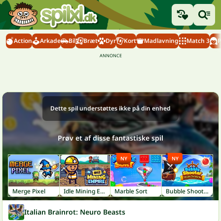
Action
Arkade
Bil
Bræt
Dyr
Kort
Madlavning
Match 3
P
Dette spil understøttes ikke på din enhed
Prøv et af disse fantastiske spil
NY
NY
Merge Pixel
Idle Mining Empire
Marble Sort
Bubble Shooter: Pirate Treasures
Italian Brainrot: Neuro Beasts