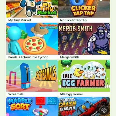
My Tiny Market
67 Clicker Tap Tap
Panda Kitchen: Idle Tycoon
Merge Smith
Screamals
Idle Egg Farmer