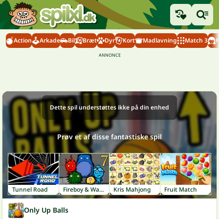
Action
Arkade
Bil
Bræt
Dyr
Kort
Madlavning
Match 3
P
Dette spil understøttes ikke på din enhed
Prøv et af disse fantastiske spil
Tunnel Road
Fireboy & Watergirl 7: Friends
Kris Mahjong
Fruit Match
Only Up Balls