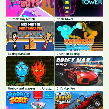
Stumble Boy Match
Neon Tower
Boxing Random
Drunken Boxing
Fireboy and Watergirl 1: Forest Temple
Drift Max Pro