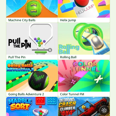
Machine City Balls
Helix Jump
Pull The Pin
Rolling Ball
Going Balls Adventure 2
Color Tunnel FM