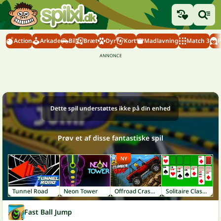
Action
Arkade
Bil
Bræt
Dyr
Kort
Madlavning
Match 3
P
Dette spil understøttes ikke på din enhed
Prøv et af disse fantastiske spil
NY
Tunnel Road
Neon Tower
Offroad Crash Climber 4X4
Solitaire Classic
Fast Ball Jump