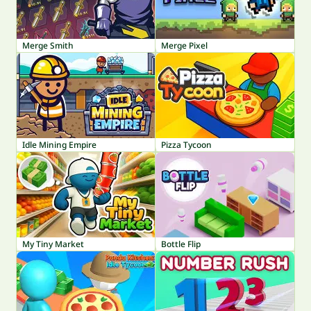
Merge Smith
Merge Pixel
Idle Mining Empire
Pizza Tycoon
My Tiny Market
Bottle Flip