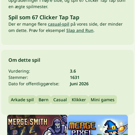
opgraderinger i højre side, og spil 67 Clicker Tap Tap som
en ægte spilmester.
Spil som 67 Clicker Tap Tap
Der er mange flere
casual-spil
på vores side, der minder
om dette. Prøv for eksempel
Slap and Run
.
Om dette spil
Vurdering:
3.6
Stemmer:
1631
Dato for offentliggørelse:
Juni 2026
Arkade spil
Børn
Casual
Klikker
Mini games