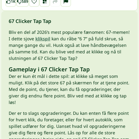
1K
589
67 Clicker Tap Tap
Bliv en del af 2026’s mest populære fænomen: 67-memen!
I dette sjove
klikspil
kan du råbe “6 7” på fuld skrue, så
mange gange du vil. Husk også at lave håndbevægelsen
på samme tid. Kan du blive ved med at klikke og nå til
slutningen af 67 Clicker Tap Tap?
Gameplay i 67 Clicker Tap Tap
Der er kun ét mål i dette spil: at klikke så meget som
muligt. Klik på det store 67 på skærmen for at tjene point.
Med de point, du tjener, kan du få opgraderinger, der
giver dig endnu flere point. Bliv ved med at klikke og tap
løs!
Der er to slags opgraderinger. Du kan enten få flere point
for hvert klik, du foretager, eller for hvert autoklik, som
spillet udfører for dig. Uanset hvad vil opgraderingerne
give dig flere og flere point. Lås op for alle de store