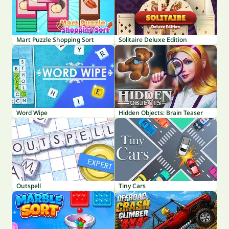
Mart Puzzle Shopping Sort
Solitaire Deluxe Edition
Word Wipe
Hidden Objects: Brain Teaser
Outspell
Tiny Cars