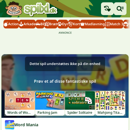
Action
Arkade
Bil
Bræt
Dyr
Kort
Madlavning
Match 3
P
Dette spil understøttes ikke på din enhed
Prøv et af disse fantastiske spil
Words of Wonders
Parking Jam
Spider Solitaire
Mahjong Titans
Word Mania