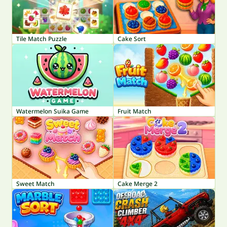
Tile Match Puzzle
Cake Sort
Watermelon Suika Game
Fruit Match
Sweet Match
Cake Merge 2