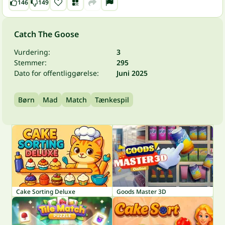
146
149
Catch The Goose
Vurdering:
3
Stemmer:
295
Dato for offentliggørelse:
Juni 2025
Børn
Mad
Match
Tænkespil
Cake Sorting Deluxe
Goods Master 3D