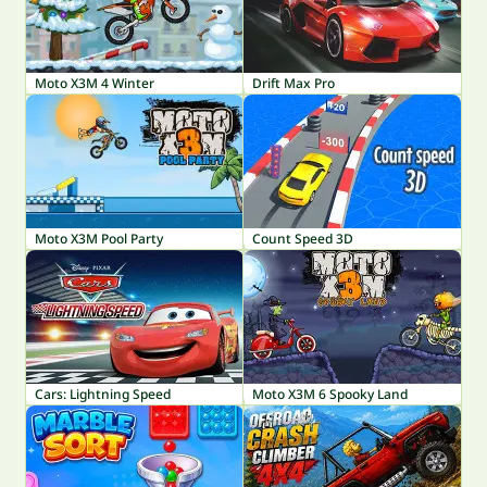
Moto X3M 4 Winter
Drift Max Pro
Moto X3M Pool Party
Count Speed 3D
Cars: Lightning Speed
Moto X3M 6 Spooky Land