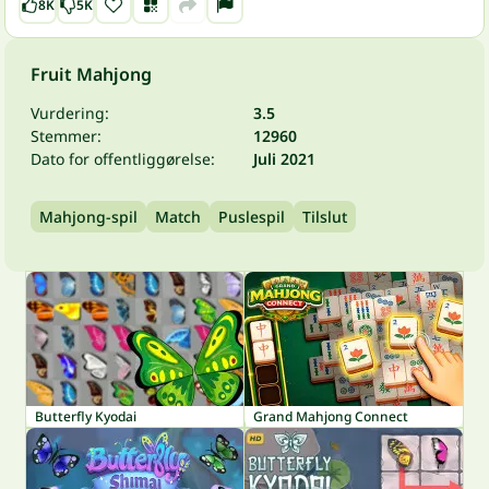
8K
5K
Fruit Mahjong
Vurdering:
3.5
Stemmer:
12960
Dato for offentliggørelse:
Juli 2021
Mahjong-spil
Match
Puslespil
Tilslut
Butterfly Kyodai
Grand Mahjong Connect