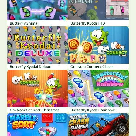
Butterfly Shimai
Butterfly Kyodai HD
Butterfly Kyodai Deluxe
Om Nom Connect Classic
Om Nom Connect Christmas
Butterfly Kyodai Rainbow