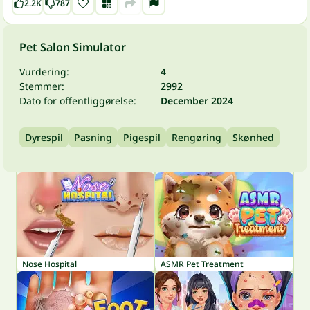
2.2K
787
Pet Salon Simulator
Vurdering:
4
Stemmer:
2992
Dato for offentliggørelse:
December 2024
Dyrespil
Pasning
Pigespil
Rengøring
Skønhed
Nose Hospital
ASMR Pet Treatment