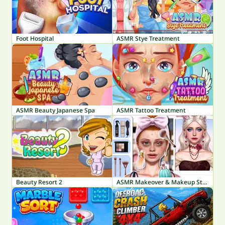
Foot Hospital
ASMR Stye Treatment
ASMR Beauty Japanese Spa
ASMR Tattoo Treatment
Beauty Resort 2
ASMR Makeover & Makeup Studio