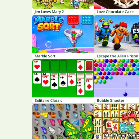
Jim Loves Mary 2
Love Chocolate Cake
Marble Sort
Escape the Alien Prison
Solitaire Classic
Bubble Shooter