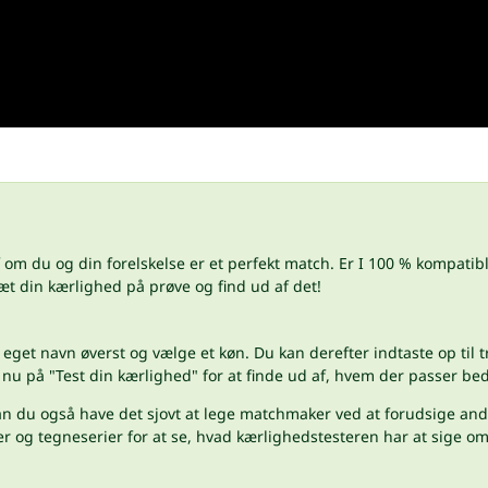
 om du og din forelskelse er et perfekt match. Er I 100 % kompatibl
æt din kærlighed på prøve og find ud af det!
 eget navn øverst og vælge et køn. Du kan derefter indtaste op til t
k nu på "Test din kærlighed" for at finde ud af, hvem der passer beds
 kan du også have det sjovt at lege matchmaker ved at forudsige a
r og tegneserier for at se, hvad kærlighedstesteren har at sige om