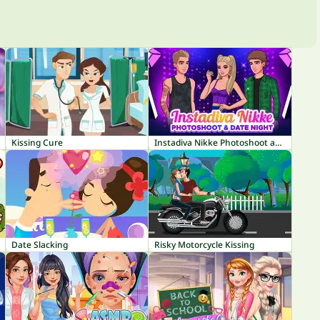
Kissing Cure
Instadiva Nikke Photoshoot and Date Night
Date Slacking
Risky Motorcycle Kissing