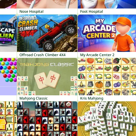
Nose Hospital
Foot Hospital
Offroad Crash Climber 4X4
My Arcade Center 2
Mahjong Classic
Kris Mahjong