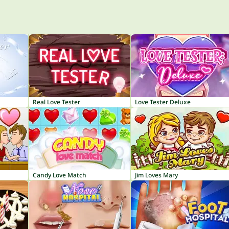
Real Love Tester
Love Tester Deluxe
Candy Love Match
Jim Loves Mary