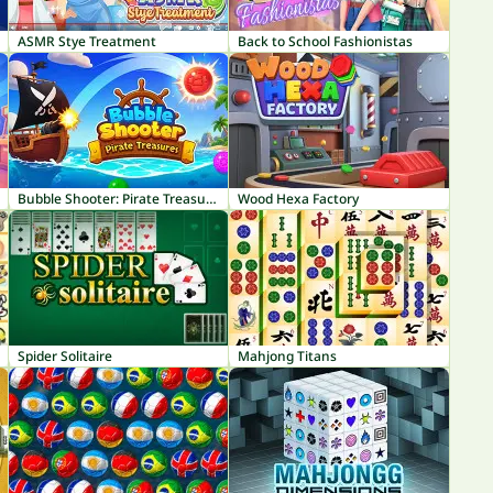
ASMR Stye Treatment
Back to School Fashionistas
Bubble Shooter: Pirate Treasures
Wood Hexa Factory
Spider Solitaire
Mahjong Titans