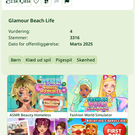
2.5K
834
Glamour Beach Life
Vurdering:
4
Stemmer:
3316
Dato for offentliggørelse:
Marts 2025
Børn
Klæd ud spil
Pigespil
Skønhed
ASMR Beauty Homeless
Fashion World Simulator