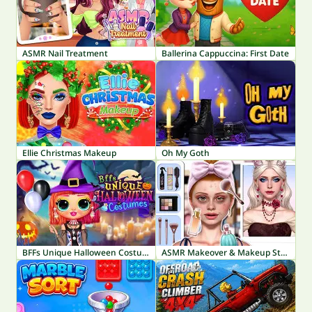
ASMR Nail Treatment
Ballerina Cappuccina: First Date
Ellie Christmas Makeup
Oh My Goth
BFFs Unique Halloween Costumes
ASMR Makeover & Makeup Studio