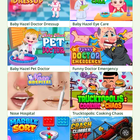
Baby Hazel Doctor Dressup
Baby Hazel Eye Care
Baby Hazel Pet Doctor
Funny Doctor Emergency
Nose Hospital
Trucktopolis: Cooking Chaos