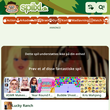
Action
Arkade
Bil
Bræt
Dyr
Kort
Madlavning
Match 3
P
Dette spil understøttes ikke på din enhed
Prøv et af disse fantastiske spil
ASMR Makeover & Makeup Studio
Year Round Fashionista Curly
Bubble Shooter
Kris Mahjong
Lucky Ranch