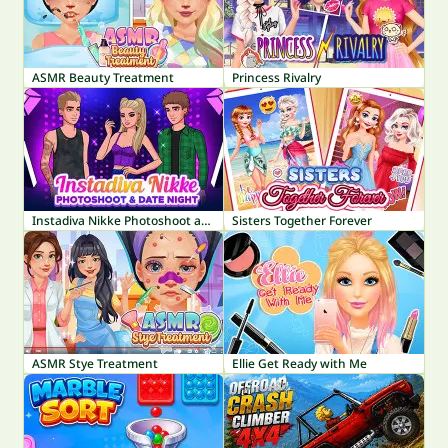
ASMR Beauty Treatment
Princess Rivalry
Instadiva Nikke Photoshoot and Date Night
Sisters Together Forever
ASMR Stye Treatment
Ellie Get Ready with Me