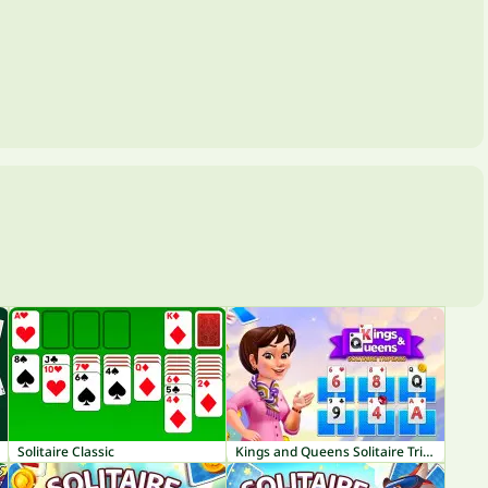
Solitaire Classic
Kings and Queens Solitaire TriPeaks