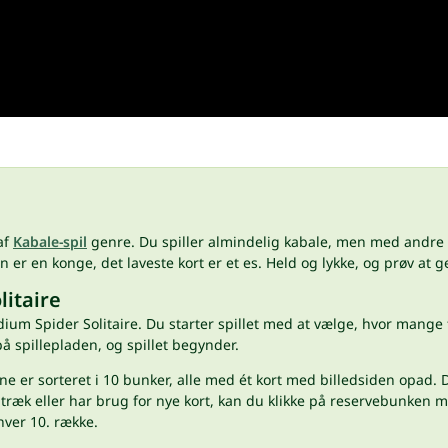
af
Kabale-spil
genre. Du spiller almindelig kabale, men med andre r
n er en konge, det laveste kort er et es. Held og lykke, og prøv at 
litaire
um Spider Solitaire. Du starter spillet med at vælge, hvor mange for
å spillepladen, og spillet begynder.
 er sorteret i 10 bunker, alle med ét kort med billedsiden opad. Du
 træk eller har brug for nye kort, kan du klikke på reservebunken me
hver 10. række.