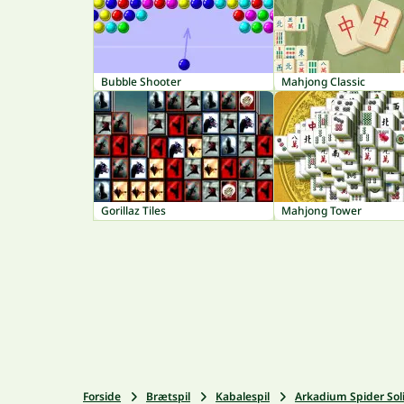
Bubble Shooter
Mahjong Classic
Gorillaz Tiles
Mahjong Tower
Forside
Brætspil
Kabalespil
Arkadium Spider Soli