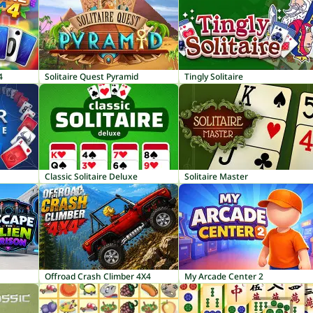
4
Solitaire Quest Pyramid
Tingly Solitaire
Classic Solitaire Deluxe
Solitaire Master
Offroad Crash Climber 4X4
My Arcade Center 2