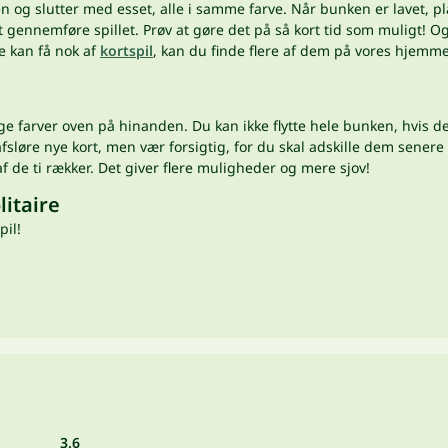
 og slutter med esset, alle i samme farve. Når bunken er lavet, pl
at gennemføre spillet. Prøv at gøre det på så kort tid som muligt!
ke kan få nok af
kortspil
, kan du finde flere af dem på vores hjemme
lige farver oven på hinanden. Du kan ikke flytte hele bunken, hvis 
fsløre nye kort, men vær forsigtig, for du skal adskille dem senere 
 af de ti rækker. Det giver flere muligheder og mere sjov!
litaire
pil!
3.6