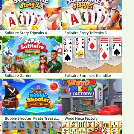
Solitaire Story Tripeaks 4
Solitaire Story TriPeaks 5
Solitaire Garden
Solitaire Summer: Klondike
Bubble Shooter: Pirate Treasures
Wood Hexa Factory