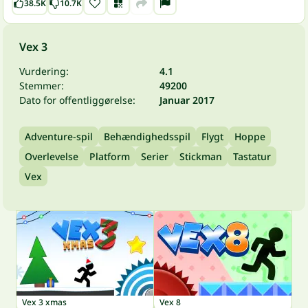
38.5K
10.7K
Vex 3
Vurdering:
4.1
Stemmer:
49200
Dato for offentliggørelse:
Januar 2017
Adventure-spil
Behændighedsspil
Flygt
Hoppe
Overlevelse
Platform
Serier
Stickman
Tastatur
Vex
Vex 3 xmas
Vex 8