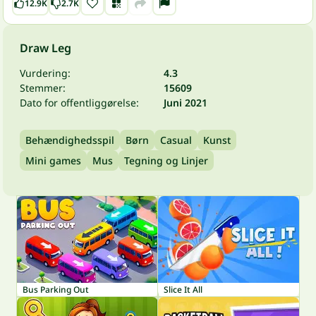
12.9K
2.7K
Draw Leg
Vurdering:
4.3
Stemmer:
15609
Dato for offentliggørelse:
Juni 2021
Behændighedsspil
Børn
Casual
Kunst
Mini games
Mus
Tegning og Linjer
Bus Parking Out
Slice It All