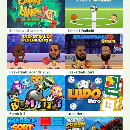
Snakes and Ladders
1 mod 1 Fodbold
Basketball Legends 2020
Basketball Stars
Bomb It 3
Ludo Hero