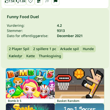
7.5K
1.8K
Funny Food Duel
Vurdering:
4.2
Stemmer:
9313
Dato for offentliggørelse:
December 2021
2 Player Spil
2 spillere 1 pc
Arkade spil
Hunde
Kæledyr
Katte
Thanksgiving
Bomb It 5
Basket Random