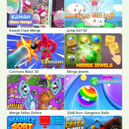
Kawaii Claw Merge
Jump Girl 3D
Cannons Blast 3D
Merge Jewels
Merge Fellas Online
2048 Run: Gorgeous Balls