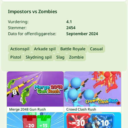
Impostors vs Zombies
Vurdering:
4.1
Stemmer:
2454
Dato for offentliggørelse:
September 2024
Actionspil
Arkade spil
Battle Royale
Casual
Pistol
Skydning spil
Slag
Zombie
Merge 2048 Gun Rush
Crowd Clash Rush