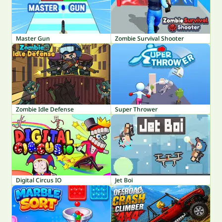
Master Gun
Zombie Survival Shooter
Zombie Idle Defense
Super Thrower
Digital Circus IO
Jet Boi