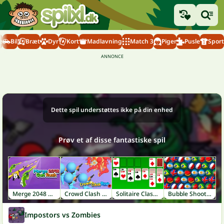
e
Bil
Bræt
Dyr
Kort
Madlavning
Match 3
Piger
Pusle
Sport
Dette spil understøttes ikke på din enhed
Prøv et af disse fantastiske spil
Merge 2048 Gun Rush
Crowd Clash Rush
Solitaire Classic
Bubble Shooter World Cup
Impostors vs Zombies