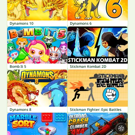
Dynamons 10
Dynamons 6
Bomb It 5
Stickman Kombat 2D
Dynamons 8
Stickman Fighter: Epic Battles