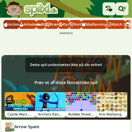
Action
Arkade
Bil
Bræt
Dyr
Kort
Madlavning
Match 3
P
Dette spil understøttes ikke på din enhed
Prøv et af disse fantastiske spil
Castle Wars Modern
Archers Random
Bubble Shooter
Kris Mahjong
Arrow Spam