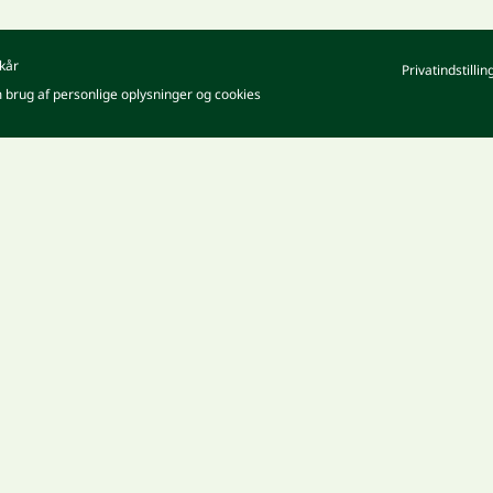
kår
Privatindstillin
m brug af personlige oplysninger og cookies