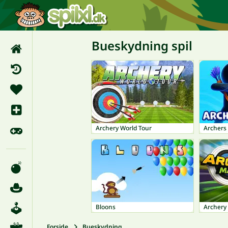
Bueskydning spil
Archery World Tour
Archers
Bloons
Archery
Forside
Bueskydning