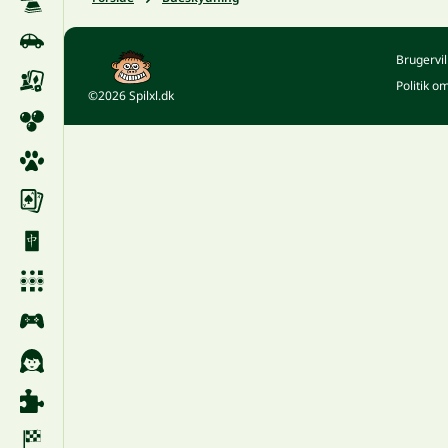
Brugervil
Politik o
©2026 Spilxl.dk