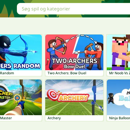
 Random
Two Archers: Bow Duel
Mr Noob Vs 
 Master
Archery
Ninja Balloo