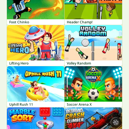
Foot Chinko
Header Champ!
Lifting Hero
Volley Random
Uphill Rush 11
Soccer Arena X