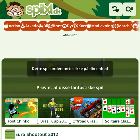
Action
Arkade
Bil
Bræt
Dyr
Kort
Madlavning
Match 3
P
Dette spil understøttes ikke på din enhed
Prøv et af disse fantastiske spil
NY
Foot Chinko
Brazil Cup 2014
Offroad Crash Climber 4X4
Solitaire Classic
Euro Shootout 2012