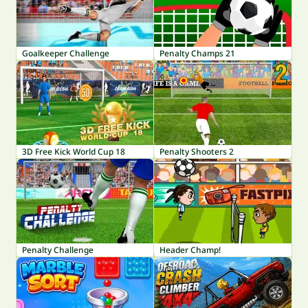
Goalkeeper Challenge
Penalty Champs 21
3D Free Kick World Cup 18
Penalty Shooters 2
Penalty Challenge
Header Champ!