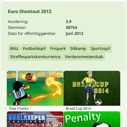
Euro Shootout 2012
Vurdering:
3.9
Stemmer:
58754
Dato for offentliggørelse:
Juni 2012
Blitz
Fodboldspil
Frispark
Ildkamp
Sportsspil
Straffesparkskonkurrence
Verdensmesterskab
Foot Chinko
Brazil Cup 2014