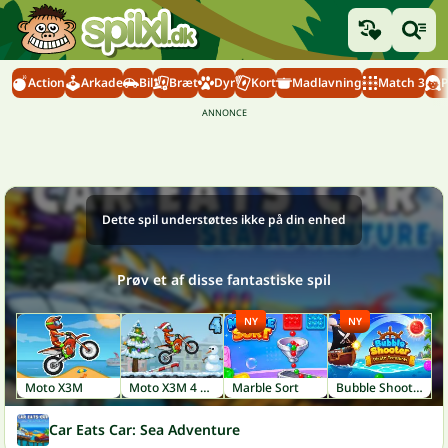
Action
Arkade
Bil
Bræt
Dyr
Kort
Madlavning
Match 3
P
Dette spil understøttes ikke på din enhed
Prøv et af disse fantastiske spil
NY
NY
Moto X3M
Moto X3M 4 Winter
Marble Sort
Bubble Shooter: Pirate Treasures
Car Eats Car: Sea Adventure