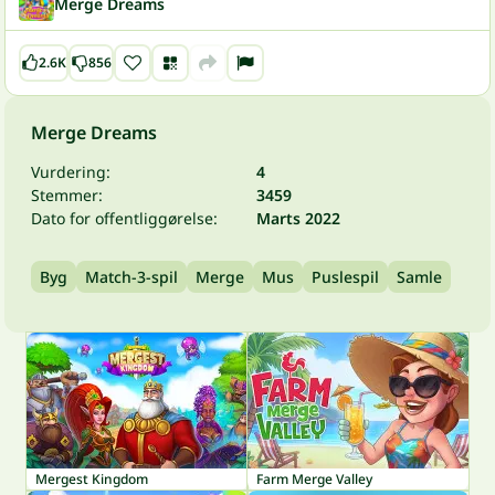
Merge Dreams
2.6K
856
Merge Dreams
Vurdering:
4
Stemmer:
3459
Dato for offentliggørelse:
Marts 2022
Byg
Match-3-spil
Merge
Mus
Puslespil
Samle
Mergest Kingdom
Farm Merge Valley