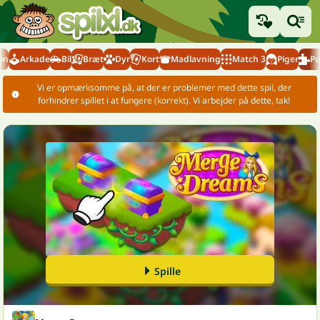
on
Arkade
Bil
Bræt
Dyr
Kort
Madlavning
Match 3
Piger
Pu
Vi er opmærksomme på, at der er problemer med dette spil, der
forhindrer spillet i at fungere (korrekt). Vi arbejder på dette, tak!
Spille