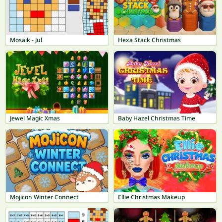
Mosaik - Jul
Hexa Stack Christmas
Jewel Magic Xmas
Baby Hazel Christmas Time
Mojicon Winter Connect
Ellie Christmas Makeup