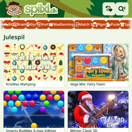
de
Bil
Bræt
Dyr
Kort
Madlavning
Match 3
Piger
Pusle
Spo
Julespil
KrisMas Mahjong
Vega Mix: Fairy Town
Smarty Bubbles X-mas Edition
Winter Clash 3D