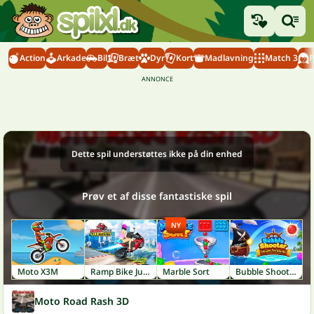
Action
Arkade
Bil
Bræt
Dyr
Kort
Madlavning
Match 3
P
Dette spil understøttes ikke på din enhed
Prøv et af disse fantastiske spil
NY
Moto X3M
Ramp Bike Jumping
Marble Sort
Bubble Shooter: Pirate Treasures
Moto Road Rash 3D