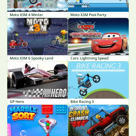
Moto X3M 4 Winter
Moto X3M Pool Party
Moto X3M 6 Spooky Land
Cars: Lightning Speed
GP Hero
Bike Racing 3