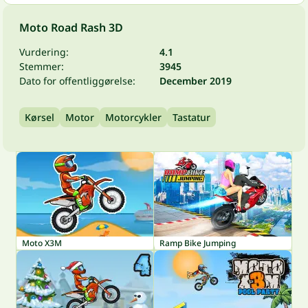
Moto Road Rash 3D
Vurdering:
4.1
Stemmer:
3945
Dato for offentliggørelse:
December 2019
Kørsel
Motor
Motorcykler
Tastatur
Moto X3M
Ramp Bike Jumping