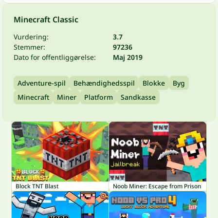
Minecraft Classic
Vurdering:
3.7
Stemmer:
97236
Dato for offentliggørelse:
Maj 2019
Adventure-spil
Behændighedsspil
Blokke
Byg
Minecraft
Miner
Platform
Sandkasse
Block TNT Blast
Noob Miner: Escape from Prison