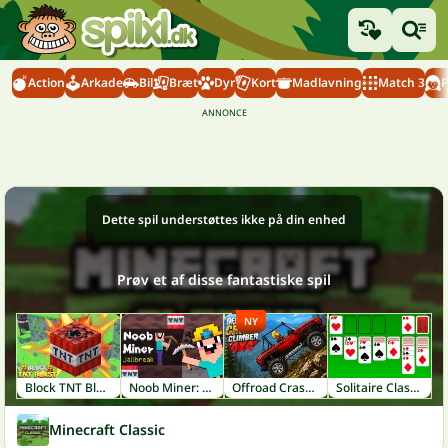
Action
Arkade
Bil
Bræt
Dyr
Kort
Madlavning
Match 3
P
Dette spil understøttes ikke på din enhed
Prøv et af disse fantastiske spil
NY
Block TNT Blast
Noob Miner: Escape from Prison
Offroad Crash Climber 4X4
Solitaire Classic
Minecraft Classic