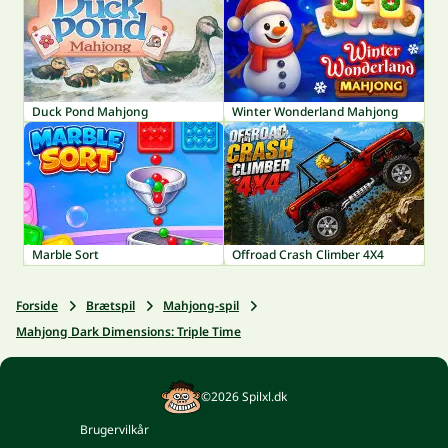
Duck Pond Mahjong
Winter Wonderland Mahjong
Marble Sort
Offroad Crash Climber 4X4
Forside
Brætspil
Mahjong-spil
Mahjong Dark Dimensions: Triple Time
©2026 Spilxl.dk
Brugervilkår