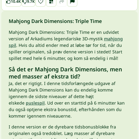
10.4K
9.7K
Mahjong Dark Dimensions: Triple Time
Mahjong Dark Dimensions: Triple Time er en udvidet
version af Arkadiums legendariske 3D-mystik
mahjong
spil
. Hvis du altid ender med at løbe tør for tid, når du
spiller originalen, så prøv denne version i stedet! Start
spillet med hele 6 minutter, og kom så endelig i mål!
Så det er Mahjong Dark Dimensions, men
med masser af ekstra tid?
Ja, det er rigtigt. I denne tidsforlængede udgave af
Mahjong Dark Dimensions kan du endelig komme
igennem de sidste niveauer af dette højt
elskede
puslespil
. Ud over en starttid på 6 minutter kan
du også optjene ekstra bonustid, efterhånden som du
kommer igennem niveauerne.
I denne version er de dyrebare tidsbonusblokke fra
originalen også tredoblet. Læg masser af dyrebare