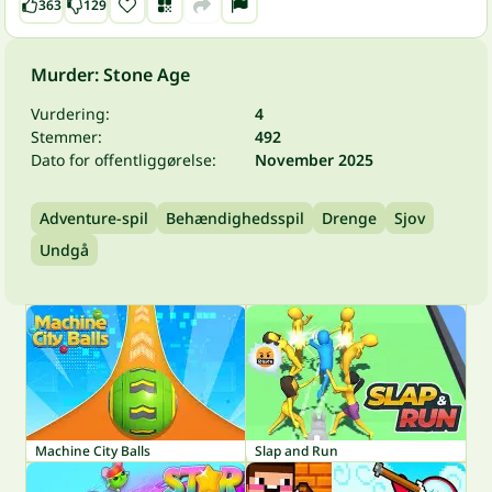
363
129
Murder: Stone Age
Vurdering:
4
Stemmer:
492
Dato for offentliggørelse:
November 2025
Adventure-spil
Behændighedsspil
Drenge
Sjov
Undgå
Machine City Balls
Slap and Run