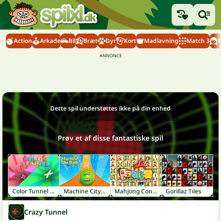
Action
Arkade
Bil
Bræt
Dyr
Kort
Madlavning
Match 3
P
Dette spil understøttes ikke på din enhed
Prøv et af disse fantastiske spil
Color Tunnel FM
Machine City Balls
Mahjong Connect
Gorillaz Tiles
Crazy Tunnel