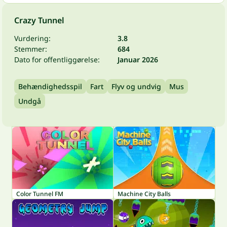
Crazy Tunnel
Vurdering:
3.8
Stemmer:
684
Dato for offentliggørelse:
Januar 2026
Behændighedsspil
Fart
Flyv og undvig
Mus
Undgå
Color Tunnel FM
Machine City Balls