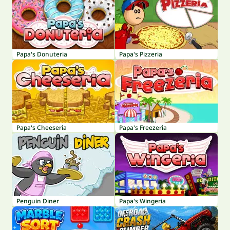
Papa's Donuteria
Papa's Pizzeria
Papa's Cheeseria
Papa's Freezeria
Penguin Diner
Papa's Wingeria