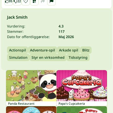
95
22
Jack Smith
Vurdering:
4.3
Stemmer:
117
Dato for offentliggørelse:
Maj 2026
Actionspil
Adventure-spil
Arkade spil
Blitz
Simulation
Styr en virksomhed
Tidsstyring
Panda Restaurant
Papa's Cupcakeria